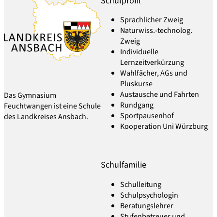
Schulprofil
Sprachlicher Zweig
Naturwiss.-technolog.
Zweig
Individuelle
Lernzeitverkürzung
Wahlfächer, AGs und
Pluskurse
Austausche und Fahrten
Das Gymnasium
Rundgang
Feuchtwangen ist eine Schule
Sportpausenhof
des Landkreises Ansbach.
Kooperation Uni Würzburg
Schulfamilie
Schulleitung
Schulpsychologin
Beratungslehrer
Stufenbetreuer und