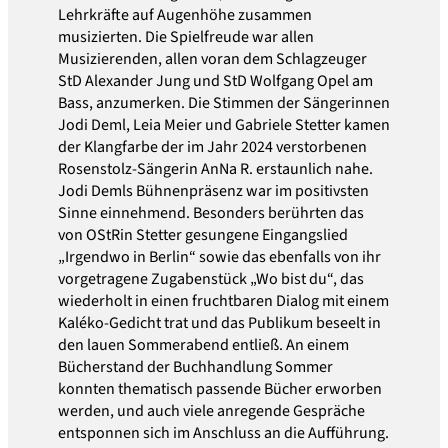
Lehrkräfte auf Augenhöhe zusammen
musizierten. Die Spielfreude war allen
Musizierenden, allen voran dem Schlagzeuger
StD Alexander Jung und StD Wolfgang Opel am
Bass, anzumerken. Die Stimmen der Sängerinnen
Jodi Deml, Leia Meier und Gabriele Stetter kamen
der Klangfarbe der im Jahr 2024 verstorbenen
Rosenstolz-Sängerin AnNa R. erstaunlich nahe.
Jodi Demls Bühnenpräsenz war im positivsten
Sinne einnehmend. Besonders berührten das
von OStRin Stetter gesungene Eingangslied
„Irgendwo in Berlin“ sowie das ebenfalls von ihr
vorgetragene Zugabenstück „Wo bist du“, das
wiederholt in einen fruchtbaren Dialog mit einem
Kaléko-Gedicht trat und das Publikum beseelt in
den lauen Sommerabend entließ. An einem
Bücherstand der Buchhandlung Sommer
konnten thematisch passende Bücher erworben
werden, und auch viele anregende Gespräche
entsponnen sich im Anschluss an die Aufführung.